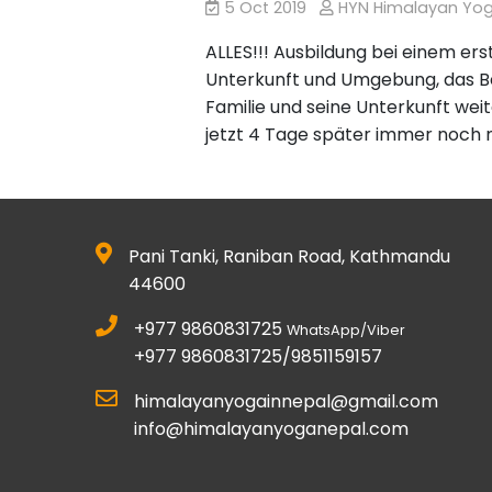
5 Oct 2019
HYN Himalayan Yo
ALLES!!! Ausbildung bei einem ers
Unterkunft und Umgebung, das Be
Familie und seine Unterkunft weit
jetzt 4 Tage später immer noch n
Pani Tanki, Raniban Road, Kathmandu
44600
+977 9860831725
WhatsApp/Viber
+977 9860831725/9851159157
himalayanyogainnepal@gmail.com
info@himalayanyoganepal.com