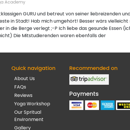
ga Academy
tklassigen GURU und betreut von seiner liebreizenden und 
ste in Stadt! Hab mich umgehört! Besser wärs vielleich
er in die Berge verlegt ;-P Ich liebe das gesunde Essen (ic
icht) Die Mitstudierenden waren ebenfalls der
Quick navigation
Recommended on
About Us
FAQs
Payments
Reviews
Yoga Workshop
Our Spritual
Environment
Gallery