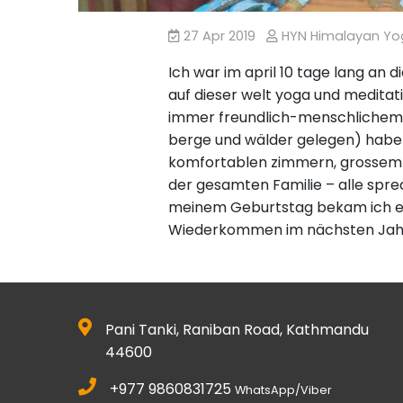
27 Apr 2019
HYN Himalayan Y
Ich war im april 10 tage lang an 
auf dieser welt yoga und meditat
immer freundlich-menschlichem
berge und wälder gelegen) habe 
komfortablen zimmern, grossem G
der gesamten Familie – alle spre
meinem Geburtstag bekam ich ein
Wiederkommen im nächsten Jahr
Pani Tanki, Raniban Road, Kathmandu
44600
+977 9860831725
WhatsApp/Viber