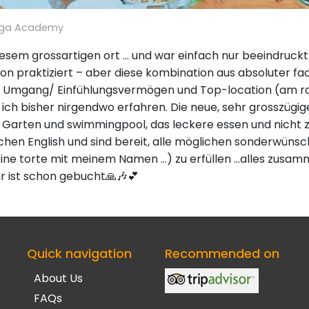
oga Academy
diesem grossartigen ort … und war einfach nur beeindruckt
ion praktiziert – aber diese kombination aus absoluter 
 Umgang/ Einfühlungsvermögen und Top-location (am r
ich bisher nirgendwo erfahren. Die neue, sehr grosszügi
arten und swimmingpool, das leckere essen und nicht zul
chen English und sind bereit, alle möglichen sonderwüns
e torte mit meinem Namen …) zu erfüllen …alles zusamm
 ist schon gebucht🙏🎶💕
Quick navigation
Recommended on
About Us
FAQs